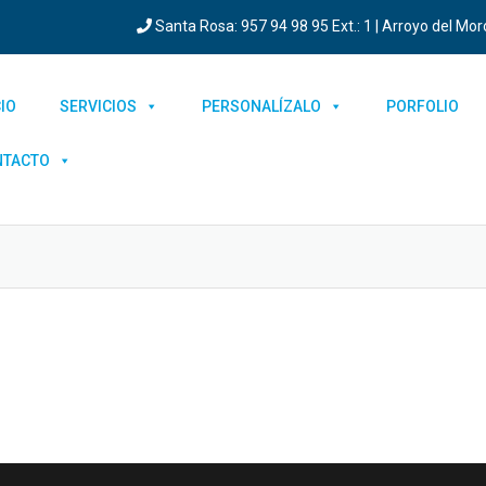
Santa Rosa: 957 94 98 95 Ext.: 1 | Arroyo del Moro:
CIO
SERVICIOS
PERSONALÍZALO
PORFOLIO
NTACTO