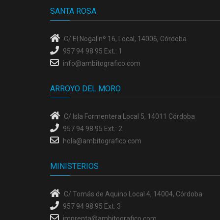
SANTA ROSA
C/ El Nogal nº 16, Local, 14006
, Córdoba
957 94 98 95 Ext.: 1
info@ambitografico.com
ARROYO DEL MORO
C/ Isla Formentera Local 5, 14011
Córdoba
957 94 98 95 Ext.: 2
hola@ambitografico.com
MINISTERIOS
C/ Tomás de Aquino Local 4, 14004
, Córdoba
957 94 98 95 Ext. 3
imprenta@ambitografico.com